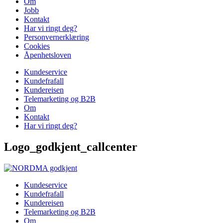
Om
Jobb
Kontakt
Har vi ringt deg?
Personvernerklæring
Cookies
Åpenhetsloven
Kundeservice
Kundefrafall
Kundereisen
Telemarketing og B2B
Om
Kontakt
Har vi ringt deg?
Logo_godkjent_callcenter
Kundeservice
Kundefrafall
Kundereisen
Telemarketing og B2B
Om